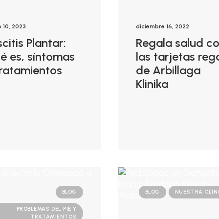
 10, 2023
diciembre 16, 2022
citis Plantar:
Regala salud c
é es, síntomas
las tarjetas reg
tratamientos
de Arbillaga
Klinika
BLOG
BLOG
NUESTRA CLÍN
PROBLEMAS DEL PIE Y
TRATAMIENTOS