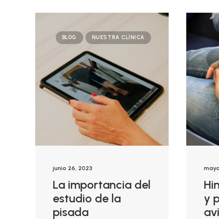
BLOG
NUESTRA CLÍNICA
junio 26, 2023
mayo
La importancia del
Hi
estudio de la
y p
pisada
av