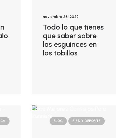
noviembre 26, 2022
on
Todo lo que tienes
alo
que saber sobre
los esguinces en
los tobillos
ICA
BLOG
PIES Y DEPORTE