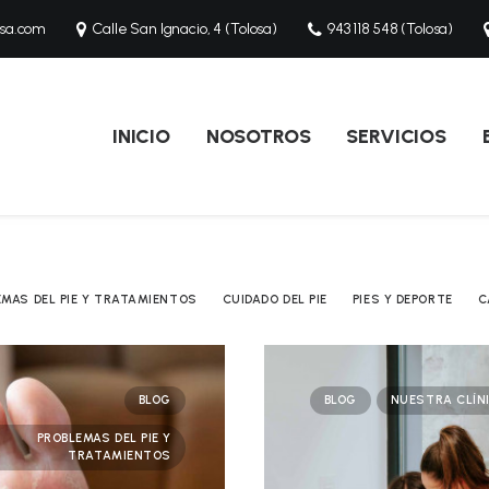
osa.com
Calle San Ignacio, 4 (Tolosa)
943 118 548 (Tolosa)
INICIO
NOSOTROS
SERVICIOS
EMAS DEL PIE Y TRATAMIENTOS
CUIDADO DEL PIE
PIES Y DEPORTE
C
BLOG
BLOG
NUESTRA CLÍN
PROBLEMAS DEL PIE Y
TRATAMIENTOS