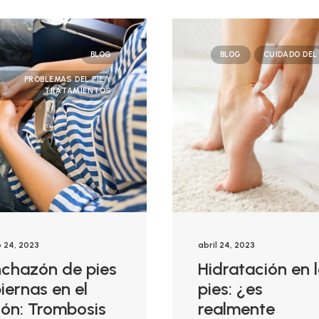
BLOG
BLOG
CUIDADO DEL 
PROBLEMAS DEL PIE Y
TRATAMIENTOS
 24, 2023
abril 24, 2023
nchazón de pies
Hidratación en 
iernas en el
pies: ¿es
ión: Trombosis
realmente