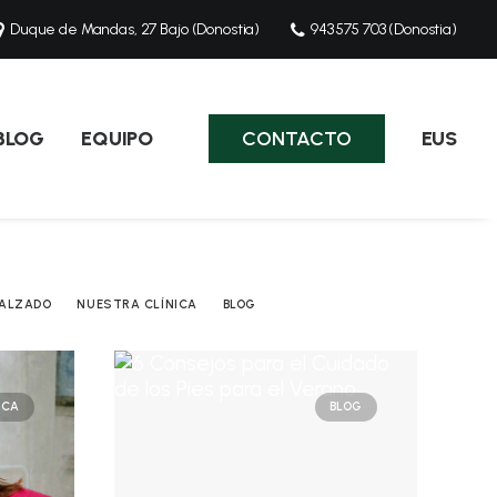
Duque de Mandas, 27 Bajo (Donostia)
943 575 703 (Donostia)
BLOG
EQUIPO
CONTACTO
EUS
ALZADO
NUESTRA CLÍNICA
BLOG
ICA
BLOG